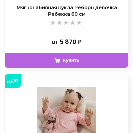
Мягконабивная кукла Реборн девочка
Ребекка 60 см
от
5 870
₽
Купить
NEW