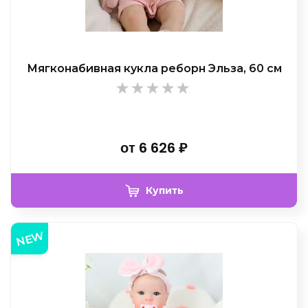
Мягконабивная кукла реборн Эльза, 60 см
от
6 626
₽
Купить
NEW