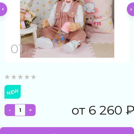
01
/ 16
NEW
от
6 260
-
+