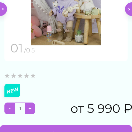
01
/0 5
NEW
от
5 990
-
+