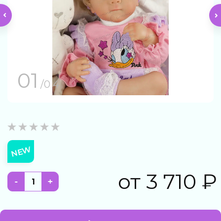
01
/0 4
NEW
от
3 710
₽
-
+